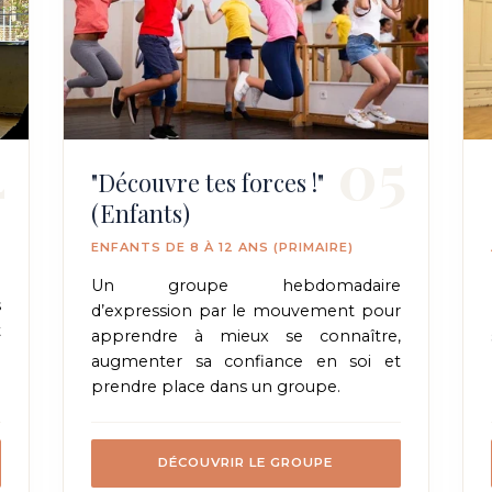
4
05
"Découvre tes forces !"
(Enfants)
ENFANTS DE 8 À 12 ANS (PRIMAIRE)
à
n
Un groupe hebdomadaire
s
d’expression par le mouvement pour
t
apprendre à mieux se connaître,
augmenter sa confiance en soi et
prendre place dans un groupe.
DÉCOUVRIR LE GROUPE