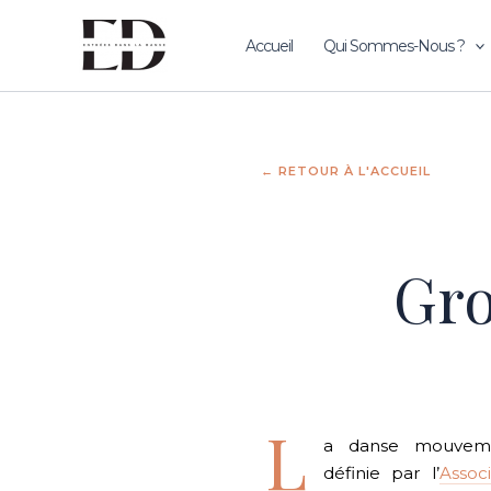
Skip
to
Accueil
Qui Sommes-Nous ?
content
← RETOUR À L'ACCUEIL
Gro
L
a danse mouveme
définie par l’
Assoc