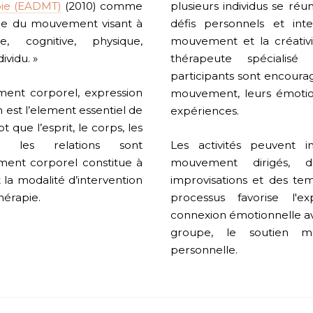
ie (EADMT)
(2010) comme
plusieurs individus se réu
tique du mouvement visant à
défis personnels et int
le, cognitive, physique,
mouvement et la créativi
dividu. »
thérapeute spécialisé
participants sont encourag
nt corporel, expression
mouvement, leurs émotion
 est l’element essentiel de
expériences.
 que l’esprit, le corps, les
t les relations sont
Les activités peuvent 
ment corporel constitue à
mouvement dirigés, d
et la modalité d’intervention
improvisations et des te
érapie.
processus favorise l'ex
connexion émotionnelle a
groupe, le soutien m
personnelle.